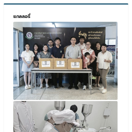
แกลลอรี่