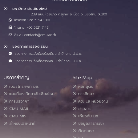
มหาวิทยาลัยเชียงใหม่
239 ถนนห้วยแก้ว ต.สุเทพ อ.เมือง จ.เชียงใหม่ 50200
โทรศัพท์ :+66 5394 1300
โทรสาร : +66 5321 7143
อีเมล : contacts@cmu.ac.th
ช่องทางการร้องเรียน
ช่องทางการแจ้งเรื่องร้องเรียน สำนักงาน ป.ป.ช.
ช่องทางการแจ้งเรื่องร้องเรียน สำนักงาน ป.ป.ท.
บริการสำคัญ
Site Map
เบอร์โทรศัพท์ มช.
หลักสูตร
แผนที่มหาวิทยาลัยเชียงใหม่
การศึกษา
การบริจาค*
คณะและหน่วยงาน
CMU MAIL
ข่าวสาร
CMU MIS
เกี่ยวกับ มช.
สำหรับเจ้าหน้าที่
ข้อมูลสาธารณะ
ติดต่อเรา