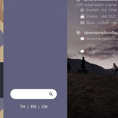
239 ถนนห้วยแก้ว ต.สุเทพ 
โทรศัพท์ :+66 539
โทรสาร : +66 5321 
อีเมล : contacts@
ช่องทางการร้องเรีย
ช่องทางการแจ้งเรื่อ
ป.ป.ช.
ช่องทางการแจ้งเรื่อ
ป.ป.ท.
TH
EN
CN
|
|