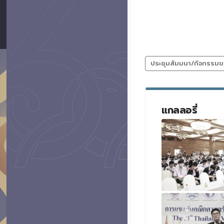
ประชุมสัมมนา/กิจกรรมข
แกลลอรี่