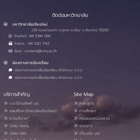
ติดต่อมหาวิทยาลัย
มหาวิทยาลัยเชียงใหม่
239 ถนนห้วยแก้ว ต.สุเทพ อ.เมือง จ.เชียงใหม่ 50200
โทรศัพท์ :+66 5394 1300
โทรสาร : +66 5321 7143
อีเมล : contacts@cmu.ac.th
ช่องทางการร้องเรียน
ช่องทางการแจ้งเรื่องร้องเรียน สำนักงาน ป.ป.ช.
ช่องทางการแจ้งเรื่องร้องเรียน สำนักงาน ป.ป.ท.
บริการสำคัญ
Site Map
เบอร์โทรศัพท์ มช.
หลักสูตร
แผนที่มหาวิทยาลัยเชียงใหม่
การศึกษา
การบริจาค*
คณะและหน่วยงาน
CMU MAIL
ข่าวสาร
CMU MIS
เกี่ยวกับ มช.