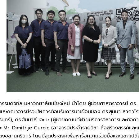
รรมดิจิทัล มหาวิทยาลัยเชียงใหม่ นำโดย ผู้ช่วยศาสตราจารย์ ดร. 
รและคณาจารย์ร่วมให้การต้อนรับการมาเยือนของ ดร.สุมนา ลาภาโ
ร์), ดร.ฮัมบาลี เจะมะ (ผู้ช่วยคณบดีฝ่ายบริการวิชาการและกิจการพ
ละ Mr. Dimitrije Curcic (อาจารย์ประจำรายวิชา สื่อสร้างสรรค์แล
ขลานครินทร์ โดยมีจุดประสงค์เพื่อหารือความร่วมมือและแลกเปลี่ยน