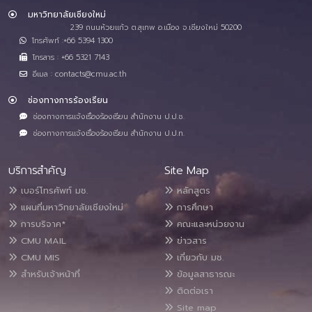
มหาวิทยาลัยเชียงใหม่
239 ถนนห้วยแก้ว ต.สุเทพ อ.เมือง จ.เชียงใหม่ 50200
โทรศัพท์ :+66 5394 1300
โทรสาร : +66 5321 7143
อีเมล : contacts@cmu.ac.th
ช่องทางการร้องเรียน
ช่องทางการแจ้งเรื่องร้องเรียน สำนักงาน ป.ป.ช.
ช่องทางการแจ้งเรื่องร้องเรียน สำนักงาน ป.ป.ท.
บริการสำคัญ
Site Map
เบอร์โทรศัพท์ มช.
หลักสูตร
แผนที่มหาวิทยาลัยเชียงใหม่
การศึกษา
การบริจาค*
คณะและหน่วยงาน
CMU MAIL
ข่าวสาร
CMU MIS
เกี่ยวกับ มช.
สำหรับเจ้าหน้าที่
ข้อมูลสาธารณะ
ติดต่อเรา
Site map