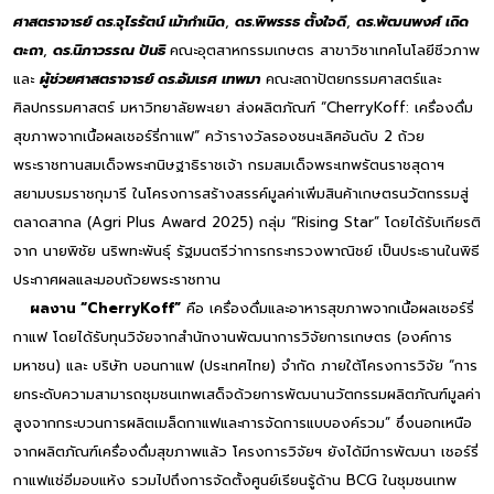
ศาสตราจารย์ ดร.จุไรรัตน์ เม้ากำเนิด
,
ดร.พิพรรธ ตั้งใจดี
,
ดร.พัฒนพงศ์ เถิด
ตะถา
,
ดร.นิภาวรรณ ปันธิ
คณะอุตสาหกรรมเกษตร สาขาวิชาเทคโนโลยีชีวภาพ
และ
ผู้ช่วยศาสตราจารย์ ดร.อัมเรศ เทพมา
คณะสถาปัตยกรรมศาสตร์และ
ศิลปกรรมศาสตร์ มหาวิทยาลัยพะเยา ส่งผลิตภัณฑ์ “CherryKoff: เครื่องดื่ม
สุขภาพจากเนื้อผลเชอร์รี่กาแฟ” คว้ารางวัลรองชนะเลิศอันดับ 2 ถ้วย
พระราชทานสมเด็จพระกนิษฐาธิราชเจ้า กรมสมเด็จพระเทพรัตนราชสุดาฯ
สยามบรมราชกุมารี ในโครงการสร้างสรรค์มูลค่าเพิ่มสินค้าเกษตรนวัตกรรมสู่
ตลาดสากล (Agri Plus Award 2025) กลุ่ม “Rising Star” โดยได้รับเกียรติ
จาก นายพิชัย นริพทะพันธุ์ รัฐมนตรีว่าการกระทรวงพาณิชย์ เป็นประธานในพิธี
ประกาศผลและมอบถ้วยพระราชทาน
ผลงาน “CherryKoff”
คือ เครื่องดื่มและอาหารสุขภาพจากเนื้อผลเชอร์รี่
กาแฟ โดยได้รับทุนวิจัยจากสำนักงานพัฒนาการวิจัยการเกษตร (องค์การ
มหาชน) และ บริษัท บอนกาแฟ (ประเทศไทย) จำกัด ภายใต้โครงการวิจัย “การ
ยกระดับความสามารถชุมชนเทพเสด็จด้วยการพัฒนานวัตกรรมผลิตภัณฑ์มูลค่า
สูงจากกระบวนการผลิตเมล็ดกาแฟและการจัดการแบบองค์รวม” ซึ่งนอกเหนือ
จากผลิตภัณฑ์เครื่องดื่มสุขภาพแล้ว โครงการวิจัยฯ ยังได้มีการพัฒนา เชอร์รี่
กาแฟแช่อิ่มอบแห้ง รวมไปถึงการจัดตั้งศูนย์เรียนรู้ด้าน BCG ในชุมชนเทพ