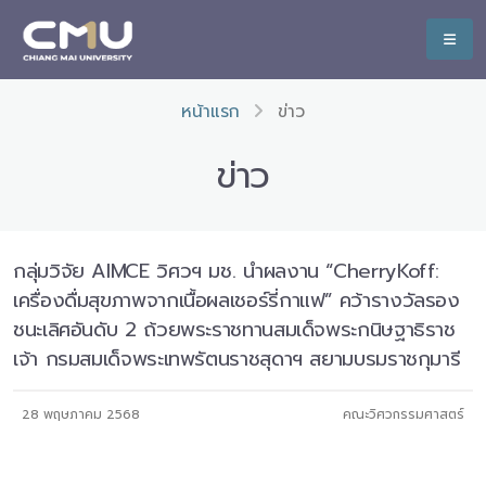
หน้าแรก
ข่าว
ข่าว
กลุ่มวิจัย AIMCE วิศวฯ มช. นำผลงาน “CherryKoff:
เครื่องดื่มสุขภาพจากเนื้อผลเชอร์รี่กาแฟ” คว้ารางวัลรอง
ชนะเลิศอันดับ 2 ถ้วยพระราชทานสมเด็จพระกนิษฐาธิราช
เจ้า กรมสมเด็จพระเทพรัตนราชสุดาฯ สยามบรมราชกุมารี
28 พฤษภาคม 2568
คณะวิศวกรรมศาสตร์