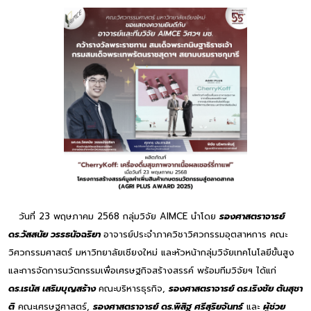
วันที่ 23 พฤษภาคม 2568 กลุ่มวิจัย AIMCE นำโดย
รองศาสตราจารย์
ดร.วัสสนัย วรรธนัจฉริยา
อาจารย์ประจำภาควิชาวิศวกรรมอุตสาหการ คณะ
วิศวกรรมศาสตร์ มหาวิทยาลัยเชียงใหม่ และหัวหน้ากลุ่มวิจัยเทคโนโลยีขั้นสูง
และการจัดการนวัตกรรมเพื่อเศรษฐกิจสร้างสรรค์ พร้อมทีมวิจัยฯ ได้แก่
ดร.เรนัส เสริมบุญสร้าง
คณะบริหารธุรกิจ,
รองศาสตราจารย์ ดร.เริงชัย ตันสุชา
ติ
คณะเศรษฐศาสตร์,
รองศาสตราจารย์ ดร.พิสิฐ ศรีสุริยจันทร์
และ
ผู้ช่วย