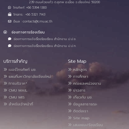
239 ถนนห้วยแก้ว ต.สุเทพ อ.เมือง จ.เชียงใหม่ 50200
โทรศัพท์ :+66 5394 1300
โทรสาร : +66 5321 7143
อีเมล : contacts@cmu.ac.th
ช่องทางการร้องเรียน
ช่องทางการแจ้งเรื่องร้องเรียน สำนักงาน ป.ป.ช.
ช่องทางการแจ้งเรื่องร้องเรียน สำนักงาน ป.ป.ท.
บริการสำคัญ
Site Map
เบอร์โทรศัพท์ มช.
หลักสูตร
แผนที่มหาวิทยาลัยเชียงใหม่
การศึกษา
การบริจาค*
คณะและหน่วยงาน
CMU MAIL
ข่าวสาร
CMU MIS
เกี่ยวกับ มช.
สำหรับเจ้าหน้าที่
ข้อมูลสาธารณะ
ติดต่อเรา
Site map
เสนอแนะ/ร้องเรียน