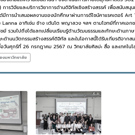
รวิจัยและบริการวิชาการด้านดิจิทัลเชิงสร้างสรรค์ เพื่อสนับสนุนเ
รนำเสนอผลงานของนักศึกษาผ่านการดีไซน์คาแรคเตอร์ Art Toy แ
e Lanna อาทิเช่น ช้าง เต้นโต พญาลวง ฯลฯ ตามโจทย์ที่ภาคเอ
ณิชย์ รวมไปถึงได้แลกเปลี่ยนเรียนรู้ด้านวัฒนธรรมและทักษะด้าน
ะด้านนวัตกรรมสร้างสรรค์ดิจิทัล และในโอกาสนี้ได้รับเกียรติจากสม
อวันศุกร์ที่ 26 กรกฎาคม 2567 ณ วิทยาลัยศิลปะ สื่อ และเทคโนโล
องมหาวิทยาลัย