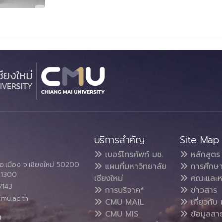
บริการสำคัญ
Site Map
เบอร์โทรศัพท์ มช.
หลักสูตร
อ.เมือง จ.เชียงใหม่ 50200
แผนที่มหาวิทยาลัย
การศึกษ
4 1300
เชียงใหม่
คณะและห
7143
การบริจาค*
ข่าวสาร
cmu.ac.th
CMU MAIL
เกี่ยวกับ 
CMU MIS
ข้อมูลสา
น