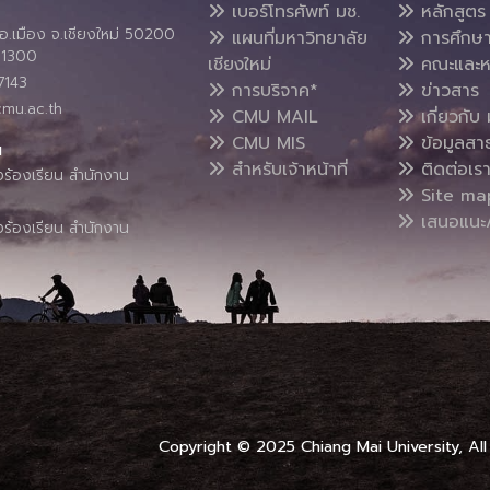
เบอร์โทรศัพท์ มช.
หลักสูตร
อ.เมือง จ.เชียงใหม่ 50200
แผนที่มหาวิทยาลัย
การศึกษ
4 1300
เชียงใหม่
คณะและห
7143
การบริจาค*
ข่าวสาร
cmu.ac.th
CMU MAIL
เกี่ยวกับ 
CMU MIS
ข้อมูลสา
น
สำหรับเจ้าหน้าที่
ติดต่อเร
งร้องเรียน สำนักงาน
Site ma
เสนอแนะ/
งร้องเรียน สำนักงาน
Copyright © 2025 Chiang Mai University, All