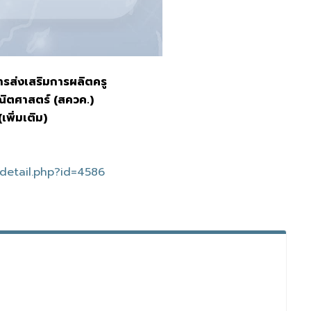
ารส่งเสริมการผลิตครู
ณิตศาสตร์ (สควค.)
พิ่มเติม)
detail.php?id=4586