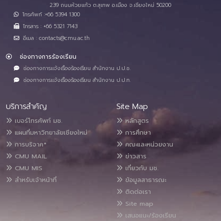
239 ถนนห้วยแก้ว ต.สุเทพ อ.เมือง จ.เชียงใหม่ 50200
โทรศัพท์ :+66 5394 1300
โทรสาร : +66 5321 7143
อีเมล : contacts@cmu.ac.th
ช่องทางการร้องเรียน
ช่องทางการแจ้งเรื่องร้องเรียน สำนักงาน ป.ป.ช.
ช่องทางการแจ้งเรื่องร้องเรียน สำนักงาน ป.ป.ท.
บริการสำคัญ
Site Map
เบอร์โทรศัพท์ มช.
หลักสูตร
แผนที่มหาวิทยาลัยเชียงใหม่
การศึกษา
การบริจาค*
คณะและหน่วยงาน
CMU MAIL
ข่าวสาร
CMU MIS
เกี่ยวกับ มช.
สำหรับเจ้าหน้าที่
ข้อมูลสาธารณะ
ติดต่อเรา
Site map
เสนอแนะ/ร้องเรียน