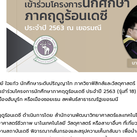
้ว นักศึกษาระดับปริญญาโท ภาควิชาฟิสิกส์และวัสดุศาสตร์ คณะ
เข้าร่วมโครงการนักศึกษาภาคฤดูร้อนเดซี ประจำปี 2563 (รุ่นที่ 18
ืองฮัมบูร์ก หรือเมืองซอยเธน สหพันธ์สาธารณรัฐเยอรมนี
ูร้อนเดซี ดำเนินการโดย สำนักงานพัฒนาวิทยาศาสตร์และเทคโนโลยี
ทยาศาสตร์ชีวภาพ นาโนเทคโนโลยี วัสดุศาสตร์ หรือสาขาอื่นๆ ที่เกี่ย
สถาบันเดซี พิจารณากลั่นกรองและสรุปความเห็นกลับมา เพื่อนำค