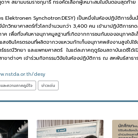
สุดาฯ สยามบรมราชกุมารี ทรงคัดเลือกผู้เหมาะสมในขั้นตอนสุดท
 Elektronen Synchotron:DESY) เป็นหนึ่งในห้องปฏิบัติการชั้นน
มีนักวิทยาศาสตร์ทั่วโลกจำนวนกว่า 3,400 คน เข้ามาปฏิบัติการท
อนุภาค เพื่อที่จะค้นหาอนุภาคมูลฐานที่เกิดจากการชนกันของอนุภา
แสงซินโครตรอนที่ผลิตจากวงแหวนกักเก็บอนุภาคพลังงานสูงไปใช้ปร
สตร์ธรณีวิทยา และแพทยศาสตร์ ในแต่ละภาคฤดูร้อนสถาบันเดซีได้เปิ
สาขาต่างๆ เข้าร่วมกิจกรรมวิจัยในห้องปฏิบัติการ ณ สหพันธ์สาธ
w.nstda.or.th/desy
ลและความภาคภูมิใจ
ข่าวเด่น