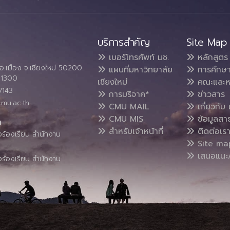
บริการสำคัญ
Site Map
เบอร์โทรศัพท์ มช.
หลักสูตร
อ.เมือง จ.เชียงใหม่ 50200
แผนที่มหาวิทยาลัย
การศึกษ
4 1300
เชียงใหม่
คณะและห
7143
การบริจาค*
ข่าวสาร
cmu.ac.th
CMU MAIL
เกี่ยวกับ 
CMU MIS
ข้อมูลสา
น
สำหรับเจ้าหน้าที่
ติดต่อเร
งร้องเรียน สำนักงาน
Site ma
เสนอแนะ/
งร้องเรียน สำนักงาน