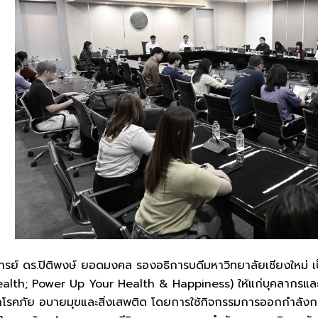
ร.ปิติพงษ์ ยอดมงคล รองอธิการบดีมหาวิทยาลัยเชียงใหม่ เป็นป
ealth; Power Up Your Health & Happiness) ให้แก่บุคลากรและน
ากโรคภัย อบายมุขและสิ่งเสพติด โดยการใช้กิจกรรมการออกกำลัง