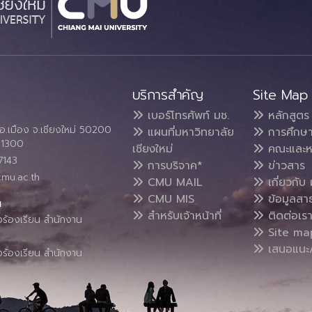
บริการสำคัญ
Site Map
เบอร์โทรศัพท์ มช.
หลักสูตร
อ.เมือง จ.เชียงใหม่ 50200
แผนที่มหาวิทยาลัย
การศึกษ
4 1300
เชียงใหม่
คณะและห
7143
การบริจาค*
ข่าวสาร
cmu.ac.th
CMU MAIL
เกี่ยวกับ 
CMU MIS
ข้อมูลสา
น
สำหรับเจ้าหน้าที่
ติดต่อเร
งร้องเรียน สำนักงาน
Site ma
เสนอแนะ/
งร้องเรียน สำนักงาน