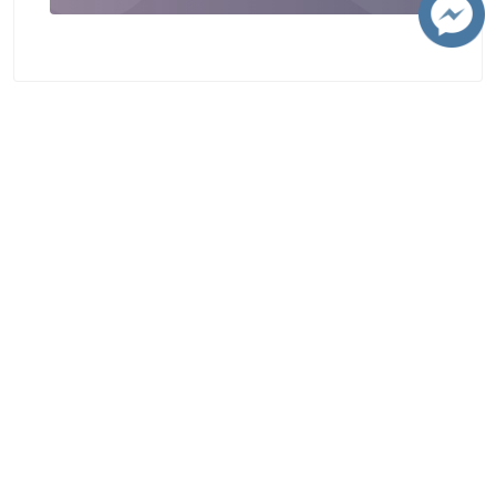
ติดต่อมหาวิทยาลัย
มหาวิทยาลัยเชียงใหม่
239 ถนนห้วยแก้ว ต.สุเทพ อ.เมือง จ.เชียงใหม่ 50200
โทรศัพท์ :+66 5394 1300
โทรสาร : +66 5321 7143
อีเมล : contacts@cmu.ac.th