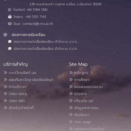
239 ถนนห้วยแก้ว ต.สุเทพ อ.เมือง จ.เชียงใหม่ 50200
โทรศัพท์ :+66 5394 1300
โทรสาร : +66 5321 7143
อีเมล : contacts@cmu.ac.th
ช่องทางการร้องเรียน
ช่องทางการแจ้งเรื่องร้องเรียน สำนักงาน ป.ป.ช.
ช่องทางการแจ้งเรื่องร้องเรียน สำนักงาน ป.ป.ท.
บริการสำคัญ
Site Map
เบอร์โทรศัพท์ มช.
หลักสูตร
แผนที่มหาวิทยาลัยเชียงใหม่
การศึกษา
การบริจาค*
คณะและหน่วยงาน
CMU MAIL
ข่าวสาร
CMU MIS
เกี่ยวกับ มช.
สำหรับเจ้าหน้าที่
ข้อมูลสาธารณะ
ติดต่อเรา
Site map
เสนอแนะ/ร้องเรียน