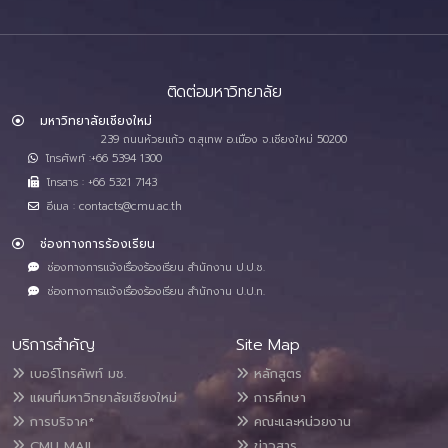
ติดต่อมหาวิทยาลัย
มหาวิทยาลัยเชียงใหม่
239 ถนนห้วยแก้ว ต.สุเทพ อ.เมือง จ.เชียงใหม่ 50200
โทรศัพท์ :+66 5394 1300
โทรสาร : +66 5321 7143
อีเมล : contacts@cmu.ac.th
ช่องทางการร้องเรียน
ช่องทางการแจ้งเรื่องร้องเรียน สำนักงาน ป.ป.ช.
ช่องทางการแจ้งเรื่องร้องเรียน สำนักงาน ป.ป.ท.
บริการสำคัญ
Site Map
เบอร์โทรศัพท์ มช.
หลักสูตร
แผนที่มหาวิทยาลัยเชียงใหม่
การศึกษา
การบริจาค*
คณะและหน่วยงาน
CMU MAIL
ข่าวสาร