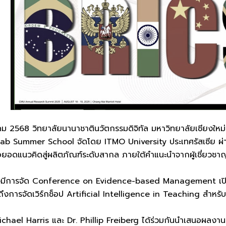
หาคม 2568 วิทยาลัยนานาชาตินวัตกรรมดิจิทัล มหาวิทยาลัยเชียงใ
Lab Summer School จัดโดย ITMO University ประเทศรัสเซีย ผ
ยอดแนวคิดสู่ผลิตภัณฑ์ระดับสากล ภายใต้คำแนะนำจากผู้เชี่ยวช
ยังมีการจัด Conference on Evidence-based Management เปิ
มถึงการจัดเวิร์กช็อป Artificial Intelligence in Teaching สำหร
Michael Harris และ Dr. Phillip Freiberg ได้ร่วมกันนำเสนอผลงานว