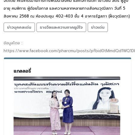
จัดโดย คณะกรรมาธิการการพัฒนาสังคม และกิจการเด็ก เยาวชน สตรี ผู้สูง
อายุ คนพิการ ผู้ด้อยโอกาส และความหลากหลายทางสังคมวุฒิสภา วันที่ 5
สิงหาคม 2568 ณ ห้องประชุม 402-403 ชั้น 4 อาคารรัฐสภา (ฝั่งวุฒิสภา)
ข่าวบุคคลเด่น
รางวัลและความภาคภูมิใจ
ข่าวเด่น
ข้อมูลโดย :
https://www.facebook.com/pharcmu/posts/pfbid0tMmdQd1WQ1D
แกลลอรี่