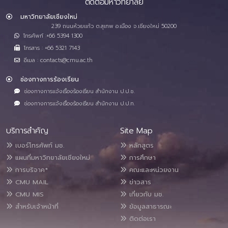
ติดต่อมหาวิทยาลัย
มหาวิทยาลัยเชียงใหม่
239 ถนนห้วยแก้ว ต.สุเทพ อ.เมือง จ.เชียงใหม่ 50200
โทรศัพท์ :+66 5394 1300
โทรสาร : +66 5321 7143
อีเมล : contacts@cmu.ac.th
ช่องทางการร้องเรียน
ช่องทางการแจ้งเรื่องร้องเรียน สำนักงาน ป.ป.ช.
ช่องทางการแจ้งเรื่องร้องเรียน สำนักงาน ป.ป.ท.
บริการสำคัญ
Site Map
เบอร์โทรศัพท์ มช.
หลักสูตร
แผนที่มหาวิทยาลัยเชียงใหม่
การศึกษา
การบริจาค*
คณะและหน่วยงาน
CMU MAIL
ข่าวสาร
CMU MIS
เกี่ยวกับ มช.
สำหรับเจ้าหน้าที่
ข้อมูลสาธารณะ
ติดต่อเรา