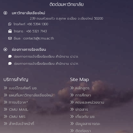
ติดต่อมหาวิทยาลัย
มหาวิทยาลัยเชียงใหม่
239 ถนนห้วยแก้ว ต.สุเทพ อ.เมือง จ.เชียงใหม่ 50200
โทรศัพท์ :+66 5394 1300
โทรสาร : +66 5321 7143
อีเมล : contacts@cmu.ac.th
ช่องทางการร้องเรียน
ช่องทางการแจ้งเรื่องร้องเรียน สำนักงาน ป.ป.ช.
ช่องทางการแจ้งเรื่องร้องเรียน สำนักงาน ป.ป.ท.
บริการสำคัญ
Site Map
เบอร์โทรศัพท์ มช.
หลักสูตร
แผนที่มหาวิทยาลัยเชียงใหม่
การศึกษา
การบริจาค*
คณะและหน่วยงาน
CMU MAIL
ข่าวสาร
CMU MIS
เกี่ยวกับ มช.
สำหรับเจ้าหน้าที่
ข้อมูลสาธารณะ
ติดต่อเรา