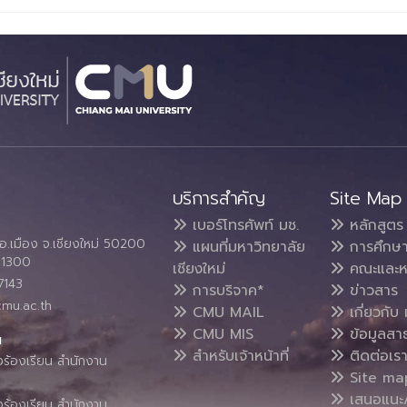
บริการสำคัญ
Site Map
เบอร์โทรศัพท์ มช.
หลักสูตร
อ.เมือง จ.เชียงใหม่ 50200
แผนที่มหาวิทยาลัย
การศึกษ
4 1300
เชียงใหม่
คณะและห
7143
การบริจาค*
ข่าวสาร
cmu.ac.th
CMU MAIL
เกี่ยวกับ 
CMU MIS
ข้อมูลสา
น
สำหรับเจ้าหน้าที่
ติดต่อเร
งร้องเรียน สำนักงาน
Site ma
เสนอแนะ/
งร้องเรียน สำนักงาน