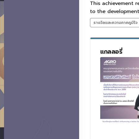
This achievement r
to the development 
รางวัลและความภาคภูมิใจ
แกลลอรี่