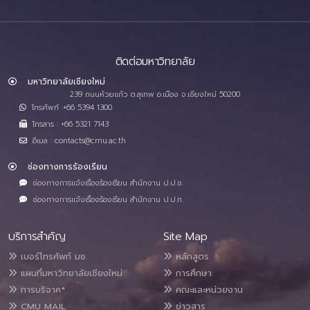
ติดต่อมหาวิทยาลัย
มหาวิทยาลัยเชียงใหม่
239 ถนนห้วยแก้ว ต.สุเทพ อ.เมือง จ.เชียงใหม่ 50200
โทรศัพท์ :+66 5394 1300
โทรสาร : +66 5321 7143
อีเมล : contacts@cmu.ac.th
ช่องทางการร้องเรียน
ช่องทางการแจ้งเรื่องร้องเรียน สำนักงาน ป.ป.ช.
ช่องทางการแจ้งเรื่องร้องเรียน สำนักงาน ป.ป.ท.
บริการสำคัญ
Site Map
เบอร์โทรศัพท์ มช.
หลักสูตร
แผนที่มหาวิทยาลัยเชียงใหม่
การศึกษา
การบริจาค*
คณะและหน่วยงาน
CMU MAIL
ข่าวสาร