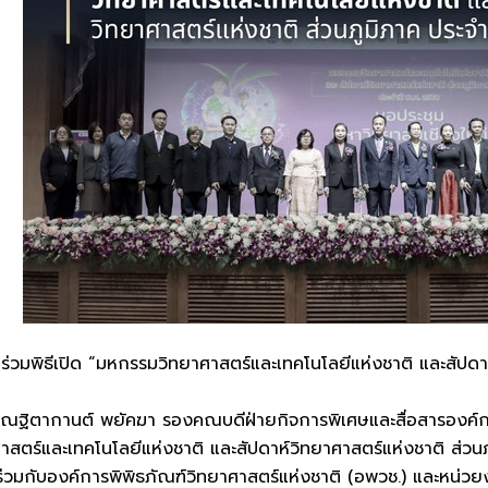
่วมพิธีเปิด “มหกรรมวิทยาศาสตร์และเทคโนโลยีแห่งชาติ และสัปดาห
ร.ณฐิตากานต์ พยัคฆา รองคณบดีฝ่ายกิจการพิเศษและสื่อสารองค์กร
สตร์และเทคโนโลยีแห่งชาติ และสัปดาห์วิทยาศาสตร์แห่งชาติ ส่วน
ร่วมกับองค์การพิพิธภัณฑ์วิทยาศาสตร์แห่งชาติ (อพวช.) และหน่ว