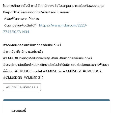
โดยการศึกษาครั้งนี้ การใช้เทคนิคทางชีวโมเลกุลสามารถช่วยค้นพบราสกุล
Diaporthe หลายชนิดที่ก่อให้เกิดโรคในชาอัสสัม
ตีพิมพ์ในวารสาร Plants
ติดตามอ่านเพิ่มเติมได้ที่
https://www.mdpi.com/2223-
7747/10/7/1434
#คณะเกษตรศาสตร์มหาวิทยาลัยเชียงใหม่
#ภาควิชากีฏวิทยาและโรคพืช
#CMU #ChiangMaiUniversity #มช #มหาวิทยาลัยเชียงใหม่
#มหาวิทยาลัยเชียงใหม่มหาวิทยาลัยชั้นนำที่รับผิดชอบต่อสังคมและการพัฒนา
ที่ยั่งยืน #CMUBGCmodel #CMUSDGs #CMUSDG1 #CMUSDG2
#CMUSDG3 #CMUSDG12
งานวิจัยและนวัตกรรม
แกลลอรี่