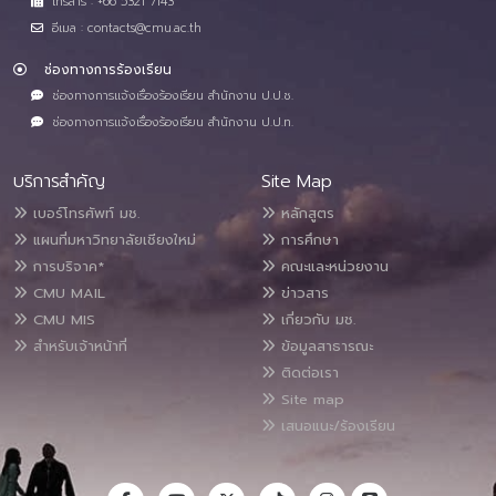
โทรสาร : +66 5321 7143
อีเมล : contacts@cmu.ac.th
ช่องทางการร้องเรียน
ช่องทางการแจ้งเรื่องร้องเรียน สำนักงาน ป.ป.ช.
ช่องทางการแจ้งเรื่องร้องเรียน สำนักงาน ป.ป.ท.
บริการสำคัญ
Site Map
เบอร์โทรศัพท์ มช.
หลักสูตร
แผนที่มหาวิทยาลัยเชียงใหม่
การศึกษา
การบริจาค*
คณะและหน่วยงาน
CMU MAIL
ข่าวสาร
CMU MIS
เกี่ยวกับ มช.
สำหรับเจ้าหน้าที่
ข้อมูลสาธารณะ
ติดต่อเรา
Site map
เสนอแนะ/ร้องเรียน