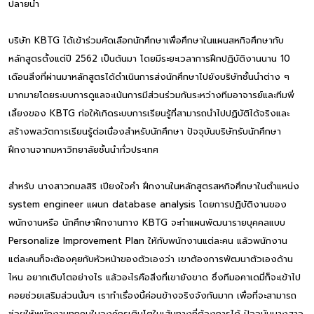
ปลายน้ำ
บริษัท KBTG ได้เข้าร่วมคัดเลือกนักศึกษาเพื่อศึกษาในแผนสหกิจศึกษากับ
หลักสูตรตั้งแต่ปี 2562 เป็นต้นมา โดยมีระยะเวลาการฝึกปฏิบัติงานนาน 10
เดือนสิ่งที่ผ่านมาหลักสูตรได้ดำเนินการส่งนักศึกษาไปยังบริษัทชั้นนำต่าง ๆ
มากมายโดยระบบการดูแลจะเน้นการมีส่วนร่วมกันระหว่างทีมอาจารย์และทีมพี่
เลี้ยงของ KBTG ก่อให้เกิดระบบการเรียนรู้ที่สามารถนำไปปฏิบัติได้จริงและ
สร้างพลวัตการเรียนรู้ต่อเนื่องสำหรับนักศึกษา ปัจจุบันบริษัทรับนักศึกษา
ฝึกงานจากมหาวิทยาลัยชั้นนำทั่วประเทศ
สำหรับ นางสาวกมลสิริ เปียงใจคำ ฝึกงานในหลักสูตรสหกิจศึกษาในตำแหน่ง
system engineer แผนก database analysis โดยการปฏิบัติงานของ
พนักงานหรือ นักศึกษาฝึกงานทาง KBTG จะทำแผนพัฒนารายบุคคลแบบ
Personalize Improvement Plan ให้กับพนักงานแต่ละคน แล้วพนักงาน
แต่ละคนก็จะต้องคุยกับหัวหน้าของตัวเองว่า เขาต้องการพัฒนาตัวเองด้าน
ไหน อยากเติบโตอย่างไร แล้วอะไรคือสิ่งที่เขายังขาด ซึ่งทีมอคาเดมี่ก็จะเข้าไป
คอยช่วยเสริมส่วนนั้นๆ เราทำเรื่องนี้ค่อนข้างจริงจังกันมาก เพื่อที่จะสามารถ
ช่วยให้พนักงานทุกคนในองค์กรเติบโตในเส้นทางที่ต้องการได้ ปัจจุบันนางสาว