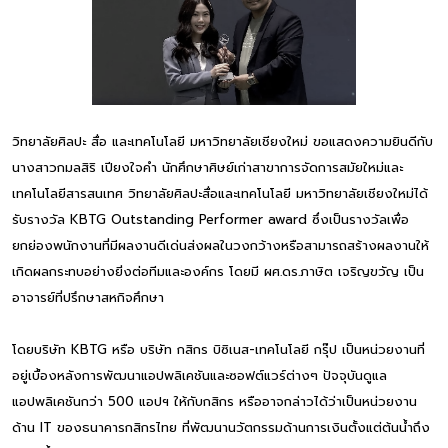
วิทยาลัยศิลปะ สื่อ และเทคโนโลยี มหาวิทยาลัยเชียงใหม่ ขอแสดงความยินดีกับ
นางสาวกมลสิริ เปียงใจคำ นักศึกษาศิษย์เก่าสาขาการจัดการสมัยใหม่และ
เทคโนโลยีสารสนเทศ วิทยาลัยศิลปะสื่อและเทคโนโลยี มหาวิทยาลัยเชียงใหม่ได้
รับรางวัล KBTG Outstanding Performer award ซึ่งเป็นรางวัลเพื่อ
ยกย่องพนักงานที่มีผลงานดีเด่นส่งผลในวงกว้างหรือสามารถสร้างผลงานให้
เกิดผลกระทบอย่างยิ่งต่อทีมและองค์กร โดยมี ผศ.ดร.ภาษิต เจริญขวัญ เป็น
อาจารย์ที่ปรึกษาสหกิจศึกษา
โดยบริษัท KBTG หรือ บริษัท กสิกร บิซิเนส-เทคโนโลยี กรุ๊ป เป็นหน่วยงานที่
อยู่เบื้องหลังการพัฒนาแอปพลิเคชันและซอฟต์แวร์ต่างๆ ปัจจุบันดูแล
แอปพลิเคชันกว่า 500 แอปฯ ให้กับกสิกร หรืออาจกล่าวได้ว่าเป็นหน่วยงาน
ด้าน IT ของธนาคารกสิกรไทย ที่พัฒนานวัตกรรมด้านการเงินตั้งแต่ต้นน้ำถึง