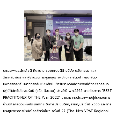
รศ.น.สพ.ดร.ฉัตรโชติ ทิตาราม รองคณบดีฝ่ายวิจัย นวัตกรรม และ
วิเทศสัมพันธ์ และผู้อำนวยการศูนย์สุขภาพช้างและสัตว์ป่า คณะสัตว
แพทยศาสตร์ มหาวิทยาลัยเชียงใหม่ เข้ารับรางวัลสัตวแพทย์ตัวอย่างคลินิก
ปฏิบัติสัตว์เลี้ยงแห่งปี (จรัส สืบแสง) ประจำปี พ.ศ.2565 สายวิชาการ "BEST
PRACTITOINER OF THE Year 2022" จากสมาคมสัตวแพทย์ผู้ประกอบการ
บำบัดโรคสัตว์แห่งประเทศไทย ในการประชุมใหญ่สามัญประจำปี 2565 และการ
ประชุมวิชาการบำบัดโรคสัตว์เลี้ยง ครั้งที่ 27 (The 14th VPAT Regional