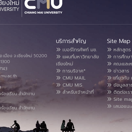
บริการสำคัญ
Site Map
เบอร์โทรศัพท์ มช.
หลักสูตร
อ.เมือง จ.เชียงใหม่ 50200
แผนที่มหาวิทยาลัย
การศึกษ
4 1300
เชียงใหม่
คณะและห
7143
การบริจาค*
ข่าวสาร
cmu.ac.th
CMU MAIL
เกี่ยวกับ 
CMU MIS
ข้อมูลสา
น
สำหรับเจ้าหน้าที่
ติดต่อเร
งร้องเรียน สำนักงาน
Site ma
เสนอแนะ/
งร้องเรียน สำนักงาน