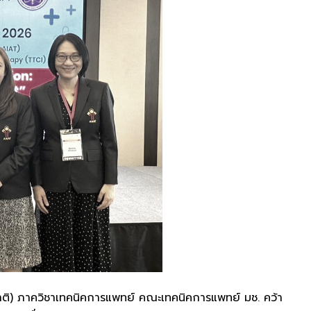
ติ) ภาควิชาเทคนิคการแพทย์ คณะเทคนิคการแพทย์ มช. คว้า