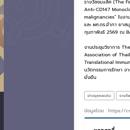
รางวัลชนะเลิศ (The F
Anti-CD147 Monoclo
malignancies” ในงาน
และ ผศ.ดร.อำภา ยาสมุท
กุมภาพันธ์ 2569 ณ 
งานประชุมวิชาการ T
Association of Thai
Translational Immuno
นวัตกรรมการรักษา จากจุ
ยั่งยืน
ข่าวบุคคลเด่น
รางวั
ข้อมูลโดย : https://