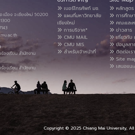
เบอร์โทรศัพท์ มช.
หลักสูตร
อ.เมือง จ.เชียงใหม่ 50200
แผนที่มหาวิทยาลัย
การศึกษ
4 1300
เชียงใหม่
คณะและห
7143
การบริจาค*
ข่าวสาร
cmu.ac.th
CMU MAIL
เกี่ยวกับ 
CMU MIS
ข้อมูลสา
น
สำหรับเจ้าหน้าที่
ติดต่อเร
งร้องเรียน สำนักงาน
Site ma
เสนอแนะ/
งร้องเรียน สำนักงาน
Copyright © 2025 Chiang Mai University, All