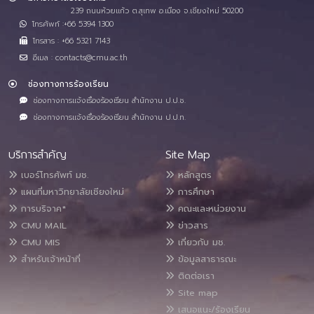
239 ถนนห้วยแก้ว ต.สุเทพ อ.เมือง จ.เชียงใหม่ 50200
โทรศัพท์ :+66 5394 1300
โทรสาร : +66 5321 7143
อีเมล : contacts@cmu.ac.th
ช่องทางการร้องเรียน
ช่องทางการแจ้งเรื่องร้องเรียน สำนักงาน ป.ป.ช.
ช่องทางการแจ้งเรื่องร้องเรียน สำนักงาน ป.ป.ท.
บริการสำคัญ
Site Map
เบอร์โทรศัพท์ มช.
หลักสูตร
แผนที่มหาวิทยาลัยเชียงใหม่
การศึกษา
การบริจาค*
คณะและหน่วยงาน
CMU MAIL
ข่าวสาร
CMU MIS
เกี่ยวกับ มช.
สำหรับเจ้าหน้าที่
ข้อมูลสาธารณะ
ติดต่อเรา
Site map
เสนอแนะ/ร้องเรียน