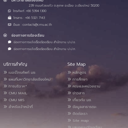
มหาวิทยาลัยเชียงใหม่
239 ถนนห้วยแก้ว ต.สุเทพ อ.เมือง จ.เชียงใหม่ 50200
โทรศัพท์ :+66 5394 1300
โทรสาร : +66 5321 7143
อีเมล : contacts@cmu.ac.th
ช่องทางการร้องเรียน
ช่องทางการแจ้งเรื่องร้องเรียน สำนักงาน ป.ป.ช.
ช่องทางการแจ้งเรื่องร้องเรียน สำนักงาน ป.ป.ท.
บริการสำคัญ
Site Map
เบอร์โทรศัพท์ มช.
หลักสูตร
แผนที่มหาวิทยาลัยเชียงใหม่
การศึกษา
การบริจาค*
คณะและหน่วยงาน
CMU MAIL
ข่าวสาร
CMU MIS
เกี่ยวกับ มช.
สำหรับเจ้าหน้าที่
ข้อมูลสาธารณะ
ติดต่อเรา
Site map
เสนอแนะ/ร้องเรียน