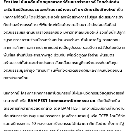
Festival ขับเคลื่อนโดยยุทธศาสตร์ล้านนาสร้างสรรค์
โดยสำนักส่ง
เสริมศิลปวัฒนธรรมและล้านนาสร้างสรรค์ มหาวิทยาลัยเชียงใหม่
เป็น
เทศกาลที่จัดขึ้น โดยมีวัตถุประสงค์หลักเพื่อสร้างการรับรู้และส่งเสริมการเข้า
ถึงย่านสร้างสรรค์ ณ พิพิธภัณฑ์เรือนโบราณล้านนา สำนักส่งเสริมศิลป
วัฒนธรรมและล้านนาสร้างสรรค์ของ มหาวิทยาลัยเชียงใหม่ รวมถึงนำไปสู่กา
รบูรณาการความร่วมมือระหว่างหน่วยงานต่างๆ ทั้งในภาครัฐ ภาคเอกชน
ภาคการศึกษา และภาคประชาชนอย่างเป็นรูปธรรม รวมถึงการใช้ประโยชน์จาก
พื้นที่และย่านที่มีประสิทธิภาพสูง ร่วมกัน เพื่อดึงดูดเครือข่าย พันธมิตร
สร้างสรรค์ทั้งในและต่างประเทศ ขับเคลื่อนเศรษฐกิจสร้างสรรค์บนต้นทุน
วัฒนธรรมมูลค่าสูง “ล้านนา” ในพื้นที่จังหวัดเชียงใหม่และภาคเหนือตอนบน
ของประเทศไทย
นอกจากนี้ โครงการเทศกาลสถาปัตยกรรมไม้ไผ่และนวัตกรรมวัสดุสร้างสรรค์
นานาชาติ หรือ
BAM FEST โดยคณะสถาปัตยกรรม มช.
ยังเป็นอีกหนึ่ง
โครงการที่คว้ารางวัลดังกล่าว โดย BAM FEST มีความร่วมมือกับสำนักงาน
ส่งเสริมการจัดประชุมและนิทรรศการ (องค์การมหาชน) หรือ TCEB โดยได้จัด
แสดงนิทรรศการ 10 ผลงานสถาปัตยกรรมไม้ไผ่จากภาคีเครือข่าย ทั้งภาครัฐ