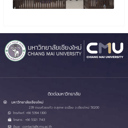
ติดต่อมหาวิทยาลัย
มหาวิทยาลัยเชียงใหม่
239 ถนนห้วยแก้ว ต.สุเทพ อ.เมือง จ.เชียงใหม่ 50200
โทรศัพท์ :+66 5394 1300
โทรสาร : +66 5321 7143
อีเมล : contacts@cmu.ac.th