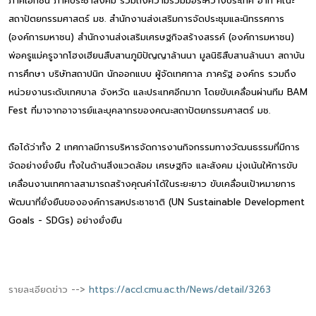
ภาคเอกชน ภาคประชาสังคม รวมถึงความร่วมมือระหว่างประเทศ อาทิ คณะ
สถาปัตยกรรมศาสตร์ มช. สำนักงานส่งเสริมการจัดประชุมและนิทรรศการ
(องค์การมหาชน) สำนักงานส่งเสริมเศรษฐกิจสร้างสรรค์ (องค์การมหาชน)
พ่อครูแม่ครูจากโฮงเฮียนสืบสานภูมิปัญญาล้านนา มูลนิธิสืบสานล้านนา สถาบัน
การศึกษา บริษัทสถาปนิก นักออกแบบ ผู้จัดเทศกาล ภาครัฐ องค์กร รวมถึง
หน่วยงานระดับเทศบาล จังหวัด และประเทศอีกมาก โดยขับเคลื่อนผ่านทีม BAM
Fest ที่มาจากอาจารย์และบุคลากรของคณะสถาปัตยกรรมศาสตร์ มช.
ถือได้ว่าทั้ง 2 เทศกาลมีการบริหารจัดการงานกิจกรรมทางวัฒนธรรมที่มีการ
จัดอย่างยั่งยืน ทั้งในด้านสิ่งแวดล้อม เศรษฐกิจ และสังคม มุ่งเน้นให้การขับ
เคลื่อนงานเทศกาลสามารถสร้างคุณค่าได้ในระยะยาว ขับเคลื่อนเป้าหมายการ
พัฒนาที่ยั่งยืนขององค์การสหประชาชาติ (UN Sustainable Development
Goals - SDGs) อย่างยั่งยืน
รายละเอียดข่าว -->
https://accl.cmu.ac.th/News/detail/3263