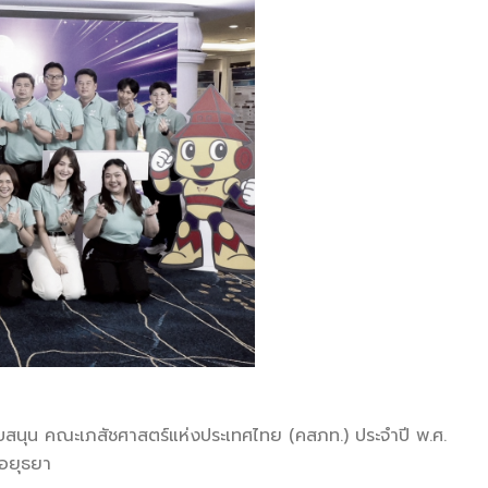
สนุน คณะเภสัชศาสตร์แห่งประเทศไทย (คสภท.) ประจำปี พ.ศ.
ีอยุธยา