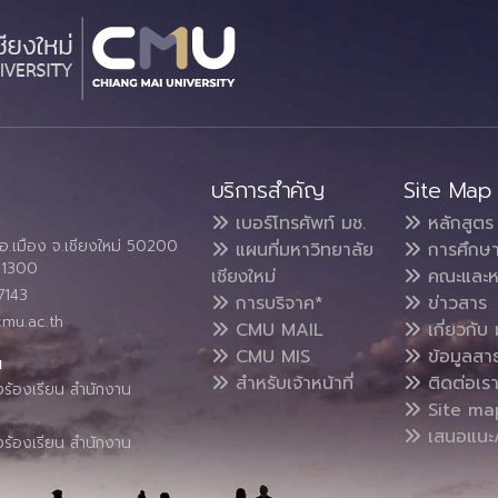
บริการสำคัญ
Site Map
เบอร์โทรศัพท์ มช.
หลักสูตร
อ.เมือง จ.เชียงใหม่ 50200
แผนที่มหาวิทยาลัย
การศึกษ
4 1300
เชียงใหม่
คณะและห
7143
การบริจาค*
ข่าวสาร
cmu.ac.th
CMU MAIL
เกี่ยวกับ 
CMU MIS
ข้อมูลสา
น
สำหรับเจ้าหน้าที่
ติดต่อเร
งร้องเรียน สำนักงาน
Site ma
เสนอแนะ/
งร้องเรียน สำนักงาน