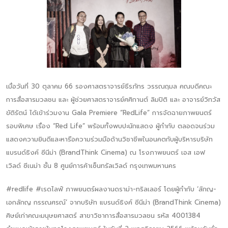
เมื่อวันที่ 30 ตุลาคม 66 รองศาสตราจารย์ธีรภัทร วรรณฤมล คณบดีคณะ
การสื่อสารมวลชน และ ผู้ช่วยศาสตราจารย์ศศิกานต์ ลิมปิติ และ อาจารย์วิทวัส
ขัติรัตน์ ได้เข้าร่วมงาน Gala Premiere “RedLife” การจัดฉายภาพยนตร์
รอบพิเศษ เรื่อง “Red Life” พร้อมทั้งพบปะนักแสดง ผู้กำกับ ตลอดจนร่วม
แสดงความยินดีและหารือความร่วมมือด้านวิชาชีพในอนคตกับผู้บริหารบริษัท
แบรนด์ธิงค์ ซีนีม่า (BrandThink Cinema) ณ โรงภาพยนตร์ เอส เอฟ
เวิลด์ ซีเนม่า ชั้น 8 ศูนย์การค้าเซ็นทรัลเวิลด์ กรุงเทพมหานคร
#redlife #เรดไลฟ์ ภาพยนตร์ผลงานดราม่า-ทริลเลอร์ โดยผู้กำกับ ‘ลักญ-
เอกลักญ กรรณศรณ์’ จากบริษัท แบรนด์ธิงค์ ซีนีม่า (BrandThink Cinema)
ศิษย์เก่าคณะมนุษยศาสตร์ สาขาวิชาการสื่อสารมวลชน รหัส 4001384