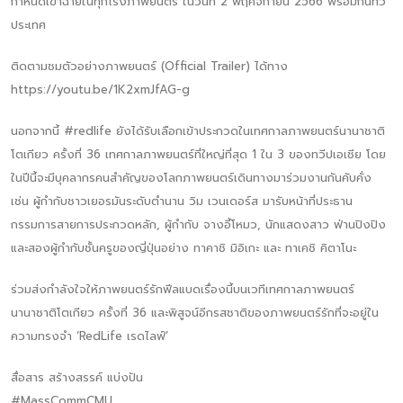
กำหนดเข้าฉายในทุกโรงภาพยนตร์ ในวันที่ 2 พฤศจิกายน 2566 พร้อมกันทั่ว
ประเทศ
ติดตามชมตัวอย่างภาพยนตร์ (Official Trailer) ได้ทาง
https://youtu.be/1K2xmJfAG-g
นอกจากนี้ #redlife ยังได้รับเลือกเข้าประกวดในเทศกาลภาพยนตร์นานาชาติ
โตเกียว ครั้งที่ 36 เทศกาลภาพยนตร์ที่ใหญ่ที่สุด 1 ใน 3 ของทวีปเอเชีย โดย
ในปีนี้จะมีบุคลากรคนสำคัญของโลกภาพยนตร์เดินทางมาร่วมงานกันคับคั่ง
เช่น ผู้กำกับชาวเยอรมันระดับตำนาน วิม เวนเดอร์ส มารับหน้าที่ประธาน
กรรมการสายการประกวดหลัก, ผู้กำกับ จางอี้โหมว, นักแสดงสาว ฟ่านปิงปิง
และสองผู้กำกับชั้นครูของญี่ปุ่นอย่าง ทาคาชิ มิอิเกะ และ ทาเคชิ คิตาโนะ
ร่วมส่งกำลังใจให้ภาพยนตร์รักฟีลแบดเรื่องนี้บนเวทีเทศกาลภาพยนตร์
นานาชาติโตเกียว ครั้งที่ 36 และพิสูจน์อีกรสชาติของภาพยนตร์รักที่จะอยู่ใน
ความทรงจำ ‘RedLife เรดไลฟ์’
สื่อสาร สร้างสรรค์ แบ่งปัน
#MassCommCMU