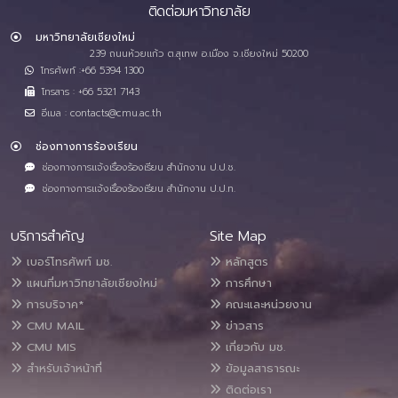
ติดต่อมหาวิทยาลัย
มหาวิทยาลัยเชียงใหม่
239 ถนนห้วยแก้ว ต.สุเทพ อ.เมือง จ.เชียงใหม่ 50200
โทรศัพท์ :+66 5394 1300
โทรสาร : +66 5321 7143
อีเมล : contacts@cmu.ac.th
ช่องทางการร้องเรียน
ช่องทางการแจ้งเรื่องร้องเรียน สำนักงาน ป.ป.ช.
ช่องทางการแจ้งเรื่องร้องเรียน สำนักงาน ป.ป.ท.
บริการสำคัญ
Site Map
เบอร์โทรศัพท์ มช.
หลักสูตร
แผนที่มหาวิทยาลัยเชียงใหม่
การศึกษา
การบริจาค*
คณะและหน่วยงาน
CMU MAIL
ข่าวสาร
CMU MIS
เกี่ยวกับ มช.
สำหรับเจ้าหน้าที่
ข้อมูลสาธารณะ
ติดต่อเรา