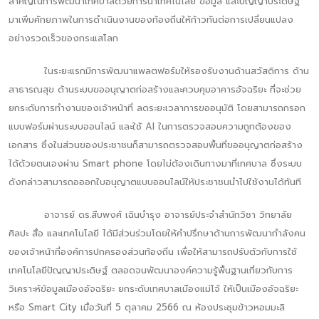
สำคัญในการพัฒนาเทศบาลด้วยการนำเทคโนโลยี ข้อมูล และปัญญาประดิษฐ์
มาเพิ่มศักยภาพในการดำเนินงานของท้องถิ่นให้ก้าวทันต่อการเปลี่ยนแปลง
อย่างรวดเร็วของกระแสโลก
ในระยะแรกมีการพัฒนาแพลตฟอร์มให้รองรับงานด้านสวัสดิการ ด้าน
สาธารณสุข ด้านระบบขออนุญาตก่อสร้างและควบคุมอาคารอัจฉริยะ ที่จะช่วย
ยกระดับการทำงานของเจ้าหน้าที่ ลดระยะเวลาการขออนุมัติ โดยสามารถกรอก
แบบฟอร์มผ่านระบบออนไลน์ และใช้ Al ในการตรวจสอบความถูกต้องของ
เอกสาร ซึ่งในส่วนของประชาชนก็สามารถตรวจสอบพื้นที่ขออนุญาตก่อสร้าง
ได้ด้วยตนเองผ่าน Smart phone โดยไม่ต้องเดินทางมาที่เทศบาล ซึ่งระบบ
ดังกล่าวสามารถอออกใบอนุญาตแบบออนไลน์ให้ประชาชนนำไปใช้งานได้ทันที
อาจารย์ ดร.สืบพงศ์ เฉินบำรุง อาจารย์ประจำสำนักวิชา วิทยาลัย
ศิลปะ สื่อ และเทคโนโลยี ได้มีส่วนร่วมโดยให้คำปรึกษาด้านการพัฒนากำลังคน
ของเจ้าหน้าที่องค์การปกครองส่วนท้องถิ่น เพื่อให้สามารถปรับตัวกับการใช้
เทคโนโลยีปัญญาประดิษฐ์ ตลอดจนพัฒนาองค์ความรู้พื้นฐานเกี่ยวกับการ
วิเคราะห์ข้อมูลเมืองอัจฉริยะ ยกระดับเทศบาลเมืองแม่โจ้ ให้เป็นเมืองอัจฉริยะ
หรือ Smart City เมื่อวันที่ 5 ตุลาคม 2566 ณ ห้องประชุมข้าวหอมมะลิ