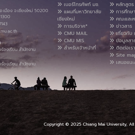
เบอร์โทรศัพท์ มช.
หลักสูตร
อ.เมือง จ.เชียงใหม่ 50200
แผนที่มหาวิทยาลัย
การศึกษ
4 1300
เชียงใหม่
คณะและห
7143
การบริจาค*
ข่าวสาร
cmu.ac.th
CMU MAIL
เกี่ยวกับ 
CMU MIS
ข้อมูลสา
น
สำหรับเจ้าหน้าที่
ติดต่อเร
งร้องเรียน สำนักงาน
Site ma
เสนอแนะ/
งร้องเรียน สำนักงาน
Copyright © 2025 Chiang Mai University, All