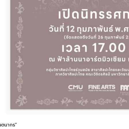
ินตนากร”