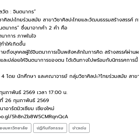
ลวัต : จินตนากร”
ชาศิลปะไทยร่วมสมัย สาขาวิชาศิลปะไทยและวัฒนธรรมสร้างสรรค์ ภา
จินตนากร“ ซึ่งมาจากคำ 2 คำ คือ
นตนาการ ภาพในใจ
้ทำให้เกิดขึ้น
ายถึงบุคคลผู้ใช้จินตนาการเป็นพลังหลักในการคิด สร้างสรรค์ผ่านผลง
ใจและปล่อยให้จินตนาการของตน ได้เดินทางไปพร้อมกับนิทรรศการนี้
รั้งที่ 4 โดย นักศึกษา และคณาจารย์ กลุ่มวิชาศิลปะ?ไทยร่วมสมัย 
12 กุมภาพันธ์ 2569 เวลา 17:00 น.
ี่ 26 กุมภาพันธ์ 2569
นาอาร์ตมิวเซียม เชียงใหม่
goo.gl/5h8nZb8W5CMRqnQcA
องมหาวิทยาลัย
ปฏิทินกิจกรรม
ข่าวเด่น