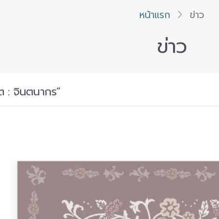
หน้าแรก
ข่าว
ข่าว
ต : จินตนากร”