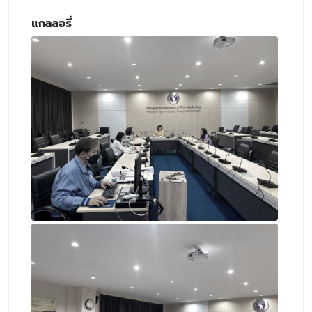
แกลลอรี่