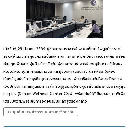
เมื่อวันที่ 29 มีนาคม 2564 ผู้ช่วยศาสตราจารย์ พญ.สหัทยา ไพบูลย์วรชาติ
รองผู้อำนวยการศูนย์ความเป็นเลิศทางการแพทย์ มหาวิทยาลัยเชียงใหม่ พร้อม
ด้วยคุณพิมผกา จุ่มดี เข้าหารือกับ ผู้ช่วยศาสตราจารย์ ดร.สุจินดา ศรีวัฒนะ
คณบดีคณะอุตสาหกรรมเกษตร และผู้ช่วยศาสตรจารย์ ดร.ศศิธร ใบผ่อง
หัวหน้าศูนย์บริการธุรกิจอุตสาหกรรมเกษตร เพื่อหารือร่วมกันในการจัดอบรม
เชิงปฏิบัติการหลักศูนย์อาหารสำหรับผู้สูงอายุให้กับศูนย์ส่งเสริมพฤฒิพลังผู้สูง
อายุ มช. (Senior Wellness Center CMU) พร้อมกันนี้ได้เยี่ยมชมสถานที่เพื่อ
เตรียมความพร้อมในการจัดอบรมในหลักสูตรดังกล่าว
ประชุมสัมมนา/กิจกรรมของมหาวิทยาลัย