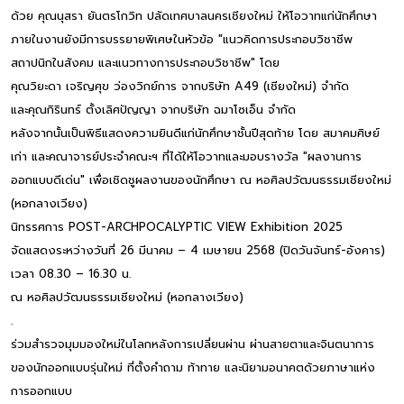
ด้วย คุณนุสรา ยันตรโกวิท ปลัดเทศบาลนครเชียงใหม่ ให้โอวาทแก่นักศึกษา
ภายในงานยังมีการบรรยายพิเศษในหัวข้อ "แนวคิดการประกอบวิชาชีพ
สถาปนิกในสังคม และแนวทางการประกอบวิชาชีพ" โดย
คุณวิยะดา เจริญศุข ว่องวิกย์การ จากบริษัท A49 (เชียงใหม่) จำกัด
และคุณกิรินทร์ ตั้งเลิศปัญญา จากบริษัท ฉมาโซเอ็น จำกัด
หลังจากนั้นเป็นพิธีแสดงความยินดีแก่นักศึกษาชั้นปีสุดท้าย โดย สมาคมศิษย์
เก่า และคณาจารย์ประจำคณะฯ ที่ได้ให้โอวาทและมอบรางวัล "ผลงานการ
ออกแบบดีเด่น" เพื่อเชิดชูผลงานของนักศึกษา ณ หอศิลปวัฒนธรรมเชียงใหม่
(หอกลางเวียง)
นิทรรศการ POST-ARCHPOCALYPTIC VIEW Exhibition 2025
จัดแสดงระหว่างวันที่ 26 มีนาคม – 4 เมษายน 2568 (ปิดวันจันทร์-อังคาร)
เวลา 08.30 – 16.30 น.
ณ หอศิลปวัฒนธรรมเชียงใหม่ (หอกลางเวียง)
.
ร่วมสำรวจมุมมองใหม่ในโลกหลังการเปลี่ยนผ่าน ผ่านสายตาและจินตนาการ
ของนักออกแบบรุ่นใหม่ ที่ตั้งคำถาม ท้าทาย และนิยามอนาคตด้วยภาษาแห่ง
การออกแบบ