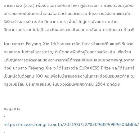
ลาดกระบัง (สจล.) เพื่อเปิดโอกาสให้นักศึกษา ผู้ประกอบการ และนักวิจัยรุ่นใหม่
เข้าร่วมแข่งขันในการนำเสนอไอเดียด้านนวัตกรรม โครงการวิจัย และแนวคิด
ริเริ่มสร้างสรรค์ทางด้านวิทยาศาสตร์ เพื่อนำไปสู่การพัฒนาทางด้าน
วิทยาศาสตร์ เทคโนโลยี และส่งผลกระทบเชิงบวกต่อสังคม ภายในเวลา 3 นาที
โดยนางสาว Feiyang Xie ได้นำเสนอแนวคิด ในการนำแอคติโนแบคทีเรียจาก
ทะเลทราย ไปช่วยในการเจริญเติบโตของพืชที่อยู่ในสภาวะแห้งแล้ง เพื่อช่วย
แก้ปัญหาการขาดแคลนของอาหารภายใต้การเปลี่ยนแปลงของสภาพภูมิอากาศ
ทั้งนี้ นางสาว Feiyang Xie จะได้รับรางวัล EURAXESS Prize และได้รับสิทธิ์
เป็นหนึ่งในตัวแทน 100 คน เพื่อไปนำเสนอผลงานในการแข่งขันรอบสุดท้าย ณ
กรุงเบอร์ลิน ประเทศเยอรมนี ในช่วงเดือนพฤศจิกายน 2564 อีกด้วย
ข้อมูลข่าว
•
https://research.engr.tu.ac.th/2021/03/22/%E0%B8
•