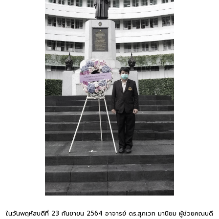
ในวันพฤหัสบดีที่ 23 กันยายน 2564 อาจารย์ ดร.สุภเวท มานิยม ผู้ช่วยคณบดี