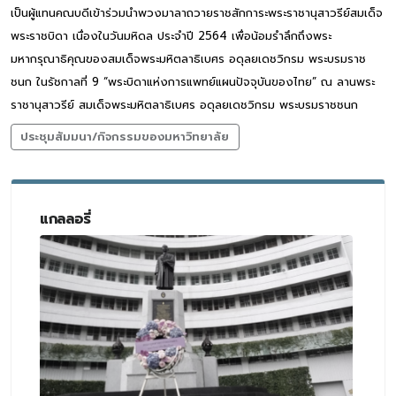
เป็นผู้แทนคณบดีเข้าร่วมนำพวงมาลาถวายราชสักการะพระราชานุสาวรีย์สมเด็จ
พระราชบิดา เนื่องในวันมหิดล ประจำปี 2564 เพื่อน้อมรำลึกถึงพระ
มหากรุณาธิคุณของสมเด็จพระมหิตลาธิเบศร อดุลยเดชวิกรม พระบรมราช
ชนก ในรัชกาลที่ 9 “พระบิดาแห่งการแพทย์แผนปัจจุบันของไทย” ณ ลานพระ
ราชานุสาวรีย์ สมเด็จพระมหิตลาธิเบศร อดุลยเดชวิกรม พระบรมราชชนก
ประชุมสัมมนา/กิจกรรมของมหาวิทยาลัย
แกลลอรี่