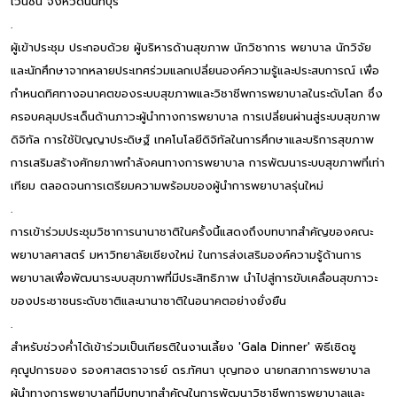
เวนชั่น จังหวัดนนทบุรี
.
ผู้เข้าประชุม ประกอบด้วย ผู้บริหารด้านสุขภาพ นักวิชาการ พยาบาล นักวิจัย
และนักศึกษาจากหลายประเทศร่วมแลกเปลี่ยนองค์ความรู้และประสบการณ์ เพื่อ
กำหนดทิศทางอนาคตของระบบสุขภาพและวิชาชีพการพยาบาลในระดับโลก ซึ่ง
ครอบคลุมประเด็นด้านภาวะผู้นำทางการพยาบาล การเปลี่ยนผ่านสู่ระบบสุขภาพ
ดิจิทัล การใช้ปัญญาประดิษฐ์ เทคโนโลยีดิจิทัลในการศึกษาและบริการสุขภาพ
การเสริมสร้างศักยภาพกำลังคนทางการพยาบาล การพัฒนาระบบสุขภาพที่เท่า
เทียม ตลอดจนการเตรียมความพร้อมของผู้นำการพยาบาลรุ่นใหม่
.
การเข้าร่วมประชุมวิชาการนานาชาติในครั้งนี้แสดงถึงบทบาทสำคัญของคณะ
พยาบาลศาสตร์ มหาวิทยาลัยเชียงใหม่ ในการส่งเสริมองค์ความรู้ด้านการ
พยาบาลเพื่อพัฒนาระบบสุขภาพที่มีประสิทธิภาพ นำไปสู่การขับเคลื่อนสุขภาวะ
ของประชาชนระดับชาติและนานาชาติในอนาคตอย่างยั่งยืน
.
สำหรับช่วงค่ำได้เข้าร่วมเป็นเกียรติในงานเลี้ยง 'Gala Dinner' พิธีเชิดชู
คุณูปการของ รองศาสตราจารย์ ดร.ทัศนา บุญทอง นายกสภาการพยาบาล
ผู้นำทางการพยาบาลที่มีบทบาทสำคัญในการพัฒนาวิชาชีพการพยาบาลและ