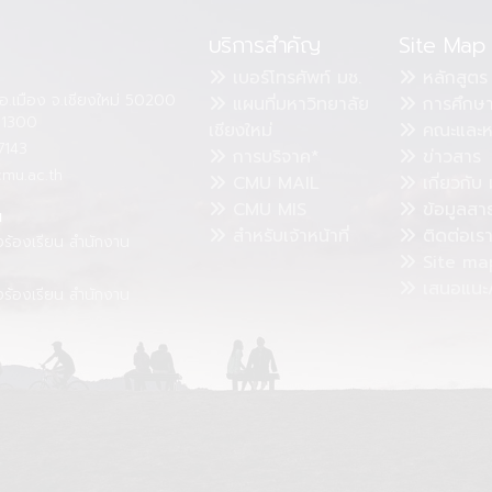
บริการสำคัญ
Site Map
เบอร์โทรศัพท์ มช.
หลักสูตร
อ.เมือง จ.เชียงใหม่ 50200
แผนที่มหาวิทยาลัย
การศึกษ
4 1300
เชียงใหม่
คณะและห
7143
การบริจาค*
ข่าวสาร
cmu.ac.th
CMU MAIL
เกี่ยวกับ 
CMU MIS
ข้อมูลสา
น
สำหรับเจ้าหน้าที่
ติดต่อเร
งร้องเรียน สำนักงาน
Site ma
เสนอแนะ/
งร้องเรียน สำนักงาน