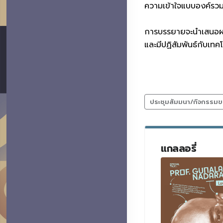
ความเข้าใจแบบองค์รว
การบรรยายจะนำเสนอผล
และมีปฏิสัมพันธ์กับเทคโน
ประชุมสัมมนา/กิจกรรมข
แกลลอรี่