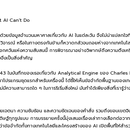
t AI Can't Do
ถมด้วยข้อมูลจำนวนมหาศาลเกี่ยวกับ AI ในแต่ละวัน จึงไม่น่าแปล
กษ์วิจารณ์ หรือในทางตรงกันข้ามก็หวาดกลัวจนถอยห่างจากเทคโนโ
ควันแห่งความสับสนนี้ การพิจารณาอย่างวิพากษ์ถึงความตึงเครีย
จึงเป็นสิ่งสำคัญ
1843 ในบันทึกของเธอเกี่ยวกับ Analytical Engine ของ Charles
โปรแกรมชุดแรกสำหรับเครื่องนี้ ได้ชี้ให้เห็นข้อจำกัดพื้นฐานขอ
ความสามารถใด ๆ ในการริเริ่มสิ่งใหม่ มันทำได้เพียงสิ่งที่เรารู้ว่าจะสั
ดยเจตนา ความซับซ้อน และความชัดเจนของคำสั่ง รวมถึงขอบเขตจิน
ทุกรูปแบบ การบรรยายครั้งนี้มุ่งเสนอเรื่องเล่าทางเลือกต่อวาท
็นว่าข้อจำกัดทั้งทางเทคโนโลยีและโครงสร้างของ AI เปิดพื้นที่ให้สำร