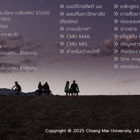
เบอร์โทรศัพท์ มช.
หลักสูตร
อ.เมือง จ.เชียงใหม่ 50200
แผนที่มหาวิทยาลัย
การศึกษ
4 1300
เชียงใหม่
คณะและห
7143
การบริจาค*
ข่าวสาร
cmu.ac.th
CMU MAIL
เกี่ยวกับ 
CMU MIS
ข้อมูลสา
น
สำหรับเจ้าหน้าที่
ติดต่อเร
งร้องเรียน สำนักงาน
Site ma
เสนอแนะ/
งร้องเรียน สำนักงาน
Copyright © 2025 Chiang Mai University, All