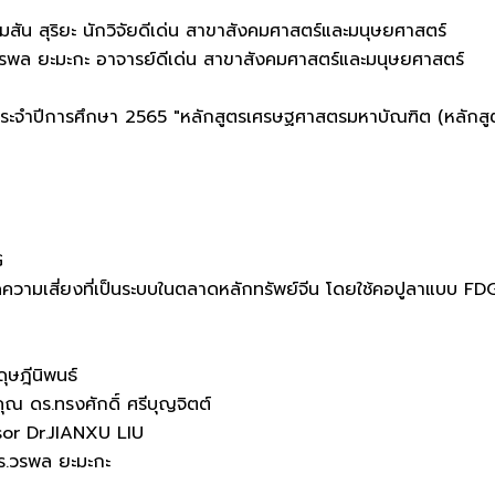
ัน สุริยะ นักวิจัยดีเด่น สาขาสังคมศาสตร์และมนุษยศาสตร์
รพล ยะมะกะ อาจารย์ดีเด่น สาขาสังคมศาสตร์และมนุษยศาสตร์
 ประจำปีการศึกษา 2565 "หลักสูตรเศรษฐศาสตรมหาบัณฑิต (หลักสู
G
วัดความเสี่ยงที่เป็นระบบในตลาดหลักทรัพย์จีน โดยใช้คอปูลาแบบ 
ุษฎีนิพนธ์
ุณ ดร.ทรงศักดิ์ ศรีบุญจิตต์
sor Dr.JIANXU LIU
ร.วรพล ยะมะกะ