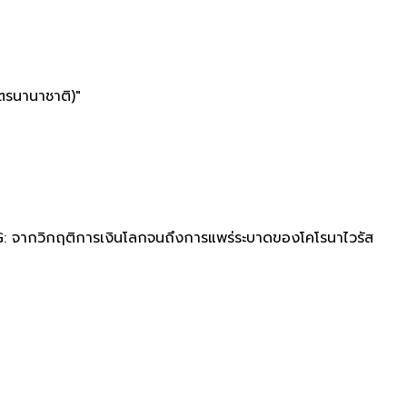
ตรนานาชาติ)"
FDG: จากวิกฤติการเงินโลกจนถึงการแพร่ระบาดของโคโรนาไวรัส