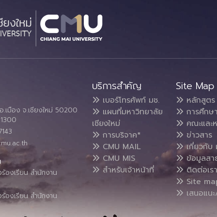
บริการสำคัญ
Site Map
เบอร์โทรศัพท์ มช.
หลักสูตร
อ.เมือง จ.เชียงใหม่ 50200
แผนที่มหาวิทยาลัย
การศึกษ
4 1300
เชียงใหม่
คณะและห
7143
การบริจาค*
ข่าวสาร
cmu.ac.th
CMU MAIL
เกี่ยวกับ 
CMU MIS
ข้อมูลสา
น
สำหรับเจ้าหน้าที่
ติดต่อเร
งร้องเรียน สำนักงาน
Site ma
เสนอแนะ/
งร้องเรียน สำนักงาน