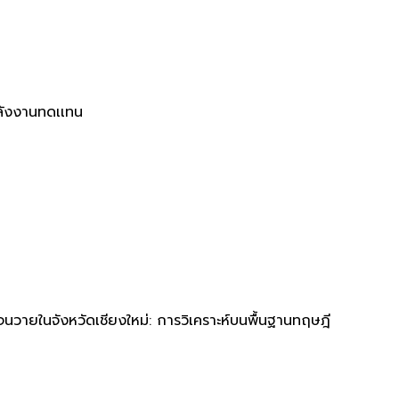
ลังงานทดเเทน
นวายในจังหวัดเชียงใหม่: การวิเคราะห์บนพื้นฐานทฤษฎี