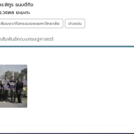
ดร.พิฑูร ธนบดีกิจ
ร.วรพล ยะมะกะ
มสัมมนา/กิจกรรมของมหาวิทยาลัย
ข่าวเด่น
ชาสัมพันธ์คณะเศรษฐศาสตร์