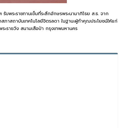
 รับพระราชทานเข็มที่ระลึกอักษรพระนามาภิไธย ส.ธ. จาก
สภาสถาบันเทคโนโลยีจิตรลดา ในฐานะผู้ทำคุณประโยชน์ให้แก่
กพระราชวัง สนามเสือป่า กรุงเทพมหานคร