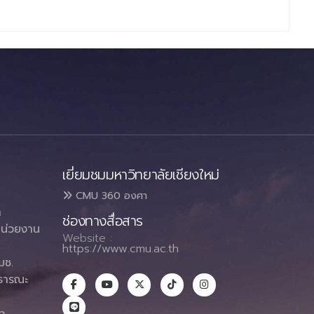
เยี่ยมชมมหาวิทยาลัยเชียงใหม่
CMU 360 องศา
า
ช่องทางสื่อสาร
น่วยงาน
Website :
https://www.cmu.ac.th
มช.
ธารณะ
า
p