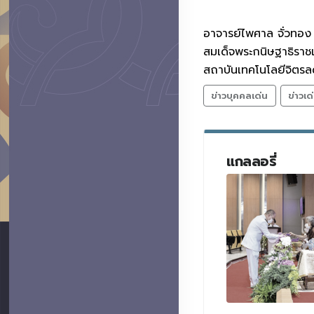
อาจารย์ไพศาล จั่วทอง 
สมเด็จพระกนิษฐาธิราช
สถาบันเทคโนโลยีจิตรล
ข่าวบุคคลเด่น
ข่าวเด
แกลลอรี่