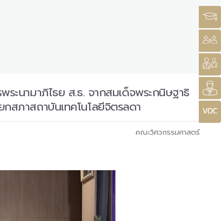
ษรพระนามาภิไธย ส.ธ. จากสมเด็จพระกนิษฐาธิ
ายกสภาสถาบันเทคโนโลยีจิตรลดา
คณะวิศวกรรมศาสตร์