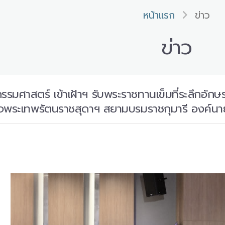
หน้าแรก
ข่าว
ข่าว
รมศาสตร์ เข้าเฝ้าฯ รับพระราชทานเข็มที่ระลึกอัก
็จพระเทพรัตนราชสุดาฯ สยามบรมราชกุมารี องค์น