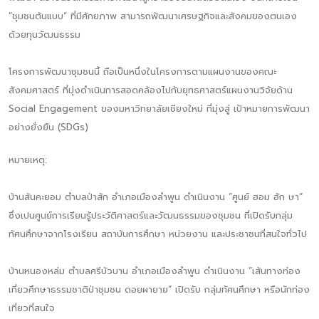
”ชุมชนต้นแบบ“ ที่มีศักยภาพ สามารถพัฒนาเศรษฐกิจและสังคมของตนเอง
ด้วยทุนวัฒนธรรม
โครงการพัฒนาชุมชนนี้ ถือเป็นหนึ่งในโครงการตามแผนงานของคณะ
สังคมศาสตร์ ที่มุ่งดำเนินการสอดคล้องไปกับยุทธศาสตร์แผนงานวิจัยด้าน
Social Engagement ของมหาวิทยาลัยเชียงใหม่ ที่มุ่งสู่ เป้าหมายการพัฒนา
อย่างยั่งยืน (SDGs)
หมายเหตุ:
บ้านสันคะยอม ตำบลป่าสัก อำเภอเมืองลำพูน ดำเนินงาน ”ศูนย์ ฮอม ฮัก ษา“
ซึ่งเปนศูนย์การเรียนรู้ประวัติศาสตร์และวัฒนธรรมของชุมชน ที่เปิดรับกลุ่ม
ทัศนศึกษาจากโรงเรียน สถาบันการศึกษา หน่วยงาน และประชาชนที่สนใจทั่วไป
บ้านหนองหล่ม ตำบลศรีบัวบาน อำเภอเมืองลำพูน ดำเนินงาน ”เส้นทางท่อง
เที่ยวศึกษาธรรมชาติป่าชุมชน ดอยผายาย“ เปิดรับ กลุ่มทัศนศึกษา หรือนักท่อง
เที่ยวที่สนใจ