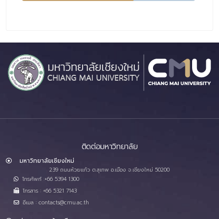
ติดต่อมหาวิทยาลัย
มหาวิทยาลัยเชียงใหม่
239 ถนนห้วยแก้ว ต.สุเทพ อ.เมือง จ.เชียงใหม่ 50200
โทรศัพท์ :+66 5394 1300
โทรสาร : +66 5321 7143
อีเมล : contacts@cmu.ac.th