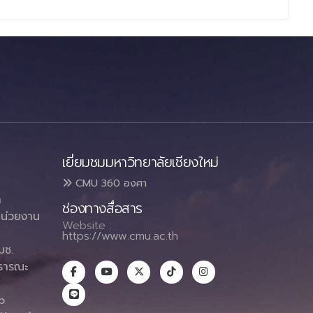
เยี่ยมชมมหาวิทยาลัยเชียงใหม่
CMU 360 องศา
า
ช่องทางสื่อสาร
น่วยงาน
Website :
https://www.cmu.ac.th
มช.
ธารณะ
า
p