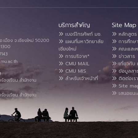
บริการสำคัญ
Site Map
เบอร์โทรศัพท์ มช.
หลักสูตร
อ.เมือง จ.เชียงใหม่ 50200
แผนที่มหาวิทยาลัย
การศึกษ
4 1300
เชียงใหม่
คณะและห
7143
การบริจาค*
ข่าวสาร
cmu.ac.th
CMU MAIL
เกี่ยวกับ 
CMU MIS
ข้อมูลสา
น
สำหรับเจ้าหน้าที่
ติดต่อเร
งร้องเรียน สำนักงาน
Site ma
เสนอแนะ/
งร้องเรียน สำนักงาน