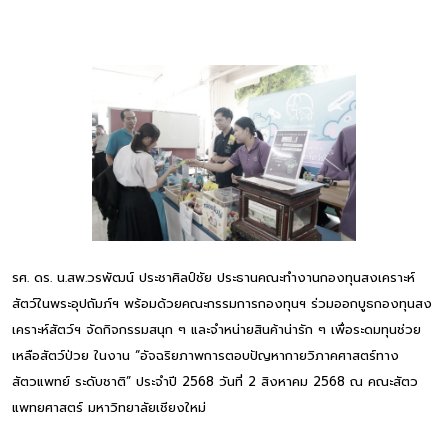
รศ. ดร. น.สพ.วรพัฒน์ ประชาศิลป์ชัย ประธานคณะทำงานกองทุนสงเคราะห์
สัตว์ในพระอุปถัมภ์ฯ พร้อมด้วยคณะกรรมการกองทุนฯ ร่วมออกบูธกองทุนสง
เคราะห์สัตว์ฯ จัดกิจกรรมสนุก ๆ และจำหน่ายสินค้าน่ารัก ๆ เพื่อระดมทุนช่วย
เหลือสัตว์ป่วย ในงาน “อัจฉริยภาพการตอบปัญหากายวิภาคศาสตร์ทาง
สัตวแพทย์ ระดับชาติ” ประจำปี 2568 วันที่ 2 สิงหาคม 2568 ณ คณะสัตว
แพทยศาสตร์ มหาวิทยาลัยเชียงใหม่