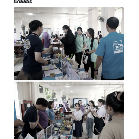
แกลลอรี่