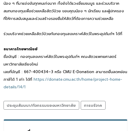
น้อง ๆ ที่มาแข่งขันทุกคนเก่งมาก ทั้งยังได้แวะเยี่ยมชมบูธ และร่วมบริจาค
สมทบกองทุนเพื่อช่วยเหลือสัตว์ป่วย ขอบคุณน้อง ๆ นักเรียน และผู้ปกครอง
ที่ให้การสนับสนุนและร่วมสร้างรอยยิ้มให้สัตว์ที่ต้องการความช่วยเหลือ
ร่วมบริจาคช่วยเหลือสัตว์ป่วยกับกองทุนสงเคราะห์สัตว์ในพระอุปถัมภ์ฯ ได้ที่
ธนาคารไทยพาณิชย์
ชื่อบัญชี : กองทุนสงเคราะห์สัตว์ในพระอุปถัมภ์ฯ คณะสัตวแพทยศาสตร์
มหาวิทยาลัยเชียงใหม่
เลขที่บัญชี : 667-400434–3 หรือ CMU E-Donation สามารถยื่นลดหย่อน
ภาษีได้ 1 เท่า ได้ที่
https://donate.cmu.ac.th/home/project-home-
details/14/1
ประชุมสัมมนา/กิจกรรมของมหาวิทยาลัย
การบริจาค