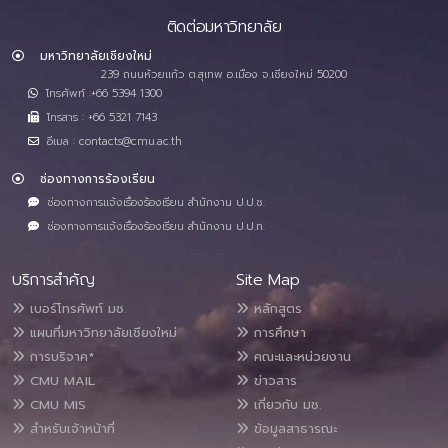
ติดต่อมหาวิทยาลัย
มหาวิทยาลัยเชียงใหม่
239 ถนนห้วยแก้ว ต.สุเทพ อ.เมือง จ.เชียงใหม่ 50200
โทรศัพท์ :+66 5394 1300
โทรสาร : +66 5321 7143
อีเมล : contacts@cmu.ac.th
ช่องทางการร้องเรียน
ช่องทางการแจ้งเรื่องร้องเรียน สำนักงาน ป.ป.ช.
ช่องทางการแจ้งเรื่องร้องเรียน สำนักงาน ป.ป.ท.
บริการสำคัญ
Site Map
เบอร์โทรศัพท์ มช.
หลักสูตร
แผนที่มหาวิทยาลัยเชียงใหม่
การศึกษา
การบริจาค*
คณะและหน่วยงาน
CMU MAIL
ข่าวสาร
CMU MIS
เกี่ยวกับ มช.
สำหรับเจ้าหน้าที่
ข้อมูลสาธารณะ