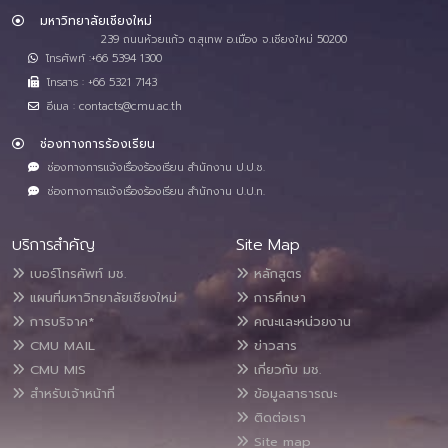
มหาวิทยาลัยเชียงใหม่
239 ถนนห้วยแก้ว ต.สุเทพ อ.เมือง จ.เชียงใหม่ 50200
โทรศัพท์ :+66 5394 1300
โทรสาร : +66 5321 7143
อีเมล : contacts@cmu.ac.th
ช่องทางการร้องเรียน
ช่องทางการแจ้งเรื่องร้องเรียน สำนักงาน ป.ป.ช.
ช่องทางการแจ้งเรื่องร้องเรียน สำนักงาน ป.ป.ท.
บริการสำคัญ
Site Map
เบอร์โทรศัพท์ มช.
หลักสูตร
แผนที่มหาวิทยาลัยเชียงใหม่
การศึกษา
การบริจาค*
คณะและหน่วยงาน
CMU MAIL
ข่าวสาร
CMU MIS
เกี่ยวกับ มช.
สำหรับเจ้าหน้าที่
ข้อมูลสาธารณะ
ติดต่อเรา
Site map