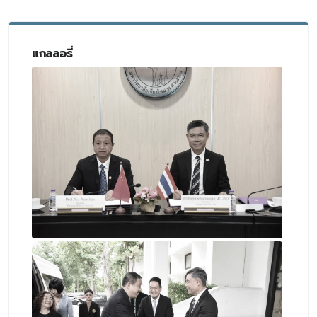
แกลลอรี่