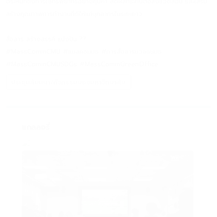
ตระหนักถึงการใช้ทรัพยากรอย่างคุ้มค่า ลดผลกระทบต่อสิ่งแวดล้อม และเสริม
สร้างคุณภาพการทำงานที่ดีให้แก่บุคลากรในระยะยาว
.
สื่อสาร สร้างสรรค์ แบ่งปัน ??
#MassCommCMU #แมสคอมมช #การสื่อสารมวลชนมช
#MassCommCMUSDGs #MassCommGreenOffice
ประชุมสัมมนา/กิจกรรมของมหาวิทยาลัย
แกลลอรี่