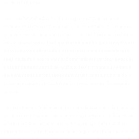
มหาวิทยาลัยเชียงใหม่
.
การอบรมครั้งนี้จัดขึ้นเพื่อเสริมสร้างความรู้ ความเข้าใจ และแนวทางการ
ดำเนินงานด้านสำนักงานสีเขียวอย่างเป็นระบบ โดยได้รับเกียรติจากวิทยากร
ผู้ทรงคุณวุฒิร่วมถ่ายทอดองค์ความรู้และประสบการณ์ด้านการบริหารจัดการ
พลังงานและสิ่งแวดล้อม ได้แก่
คุณปวงวิทย์ สนเลม็ด ผู้เชี่ยวชาญด้านการ
จัดการพลังงานกับสิ่งแวดล้อม กรมการเปลี่ยนแปลงสภาพภูมิอากาศ
(สส.) ดร.สัมพันธ์ คงมาก จากคณะวิทยาการสื่อสาร มหาวิทยาลัยสงขลา
นครินทร์ วิทยาเขตปัตตานี และคุณวิญญู โอชโร จากคณะมนุษยศาสตร์
และสังคมศาสตร์ มหาวิทยาลัยสงขลานครินทร์ วิทยาเขตปัตตานี
ซึ่งได้
ร่วมแลกเปลี่ยนแนวคิดและแนวปฏิบัติด้านการพัฒนาองค์กรที่เป็นมิตรต่อสิ่ง
แวดล้อม
.
การเข้าร่วมโครงการในครั้งนี้สะท้อนถึงความมุ่งมั่นของคณะการสื่อสารมวลชน
มหาวิทยาลัยเชียงใหม่ ในการขับเคลื่อนองค์กรสู่การพัฒนาอย่างยั่งยืน พร้อม
ผลักดันการดำเนินงานด้านสิ่งแวดล้อมให้ก้าวสู่มาตรฐานสำนักงานสีเขียว
(Green Office) อย่างเป็นรูปธรรม อันจะนำไปสู่การสร้างวัฒนธรรมองค์กรที่