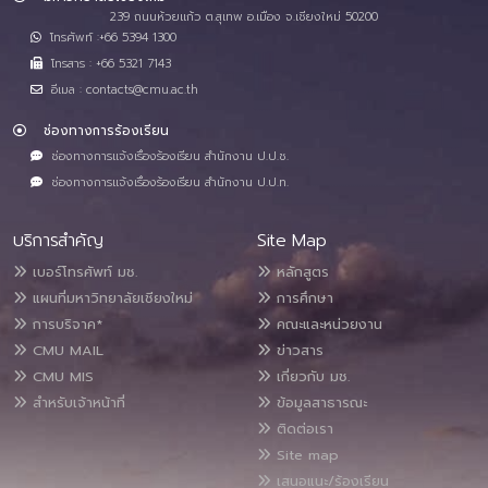
239 ถนนห้วยแก้ว ต.สุเทพ อ.เมือง จ.เชียงใหม่ 50200
โทรศัพท์ :+66 5394 1300
โทรสาร : +66 5321 7143
อีเมล : contacts@cmu.ac.th
ช่องทางการร้องเรียน
ช่องทางการแจ้งเรื่องร้องเรียน สำนักงาน ป.ป.ช.
ช่องทางการแจ้งเรื่องร้องเรียน สำนักงาน ป.ป.ท.
บริการสำคัญ
Site Map
เบอร์โทรศัพท์ มช.
หลักสูตร
แผนที่มหาวิทยาลัยเชียงใหม่
การศึกษา
การบริจาค*
คณะและหน่วยงาน
CMU MAIL
ข่าวสาร
CMU MIS
เกี่ยวกับ มช.
สำหรับเจ้าหน้าที่
ข้อมูลสาธารณะ
ติดต่อเรา
Site map
เสนอแนะ/ร้องเรียน